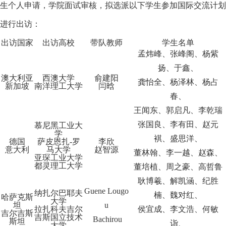
生
个人
申请，学院面试审核，拟选派以下学生参加国际交流计划
进行出访：
出访国家
出访高校
带队教师
学生名单
孟炜峰、张峰阁、杨紫
扬、于鑫、
澳大利亚
西澳大学
俞建阳
龚怡全、杨泽林、杨占
新加坡
南洋理工大学
闫晗
春、
王闻东、郭启凡、
李乾瑞
张国良、李有田、赵元
慕尼黑工业大
学
褀、盛思洋、
德国
萨皮恩扎
-罗
李欣
意大利
马大学
赵智源
董林翰、李一越、赵森、
亚琛工业大学
都灵理工大学
董培植、
周之豪、高哲鲁
耿博羲、解凯涵、纪胜
Guene Lougo
纳扎尔巴耶夫
楠、魏对红、
哈萨克斯
大学
坦
u
拉扎科夫吉尔
侯宜成、李文浩、何敏
吉尔吉斯
吉斯国立技术
Bachirou
斯坦
诣、
大学