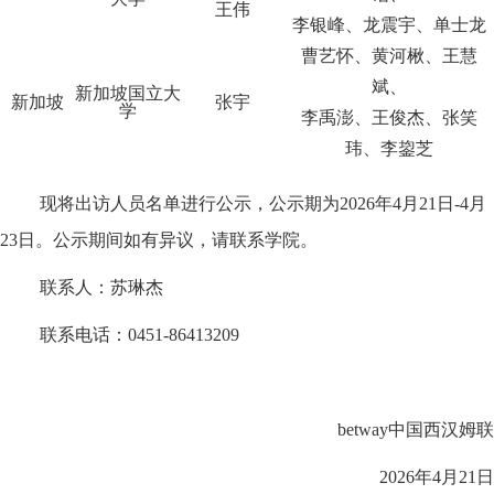
王伟
李银峰、
龙震宇、单士龙
曹艺怀、黄河楸、王慧
斌、
新加坡国立大
新加坡
张宇
学
李禹澎、
王俊杰、张笑
玮、李鋆芝
现将出访人员名单进行公示，公示期为
2026年4月21日-4月
23日。公示期间如有异议，请联系学院。
联系人：苏琳杰
联系电话：
0451-86413209
betway中国西汉姆联
2026年4月21日