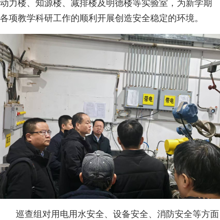
动力楼、知源楼、减排楼及明德楼等实验室，为新学期
各项教学科研工作的顺利开展创造安全稳定的环境。
巡查组对用电用水安全、设备安全、消防安全等方面