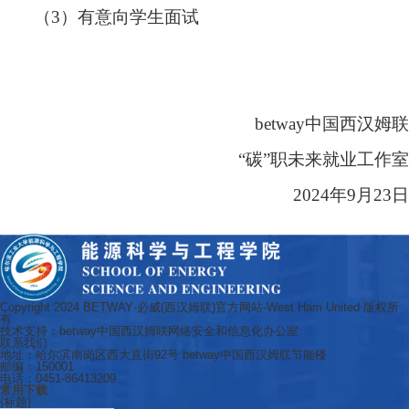
（
3
）
有意向学生面试
betway中国西汉姆联
“
碳
”
职未来就业工作室
2
024
年
9
月
2
3
日
Copyright 2024 BETWAY·必威(西汉姆联)官方网站-West Ham United 版权所
有
技术支持：betway中国西汉姆联网络安全和信息化办公室
联系我们
地址：哈尔滨南岗区西大直街92号 betway中国西汉姆联节能楼
邮编：150001
电话：0451-86413209
常用下载
{标题}