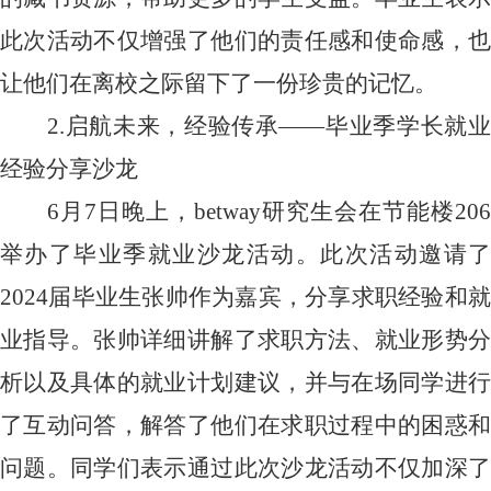
此次活动不仅增强了他们的责任感和使命感，也
让他们在离校之际留下了一份珍贵的记忆。
2.
启航未来，经验传承——毕业季学长就业
经验分享沙龙
6
月
7
日晚上，betway研究生会在节能楼
206
举办了毕业季就业沙龙活动。此次活动邀请了
2024
届
毕业生
张帅作为嘉宾，分享求职经验和
业指导。张帅详细讲解了求职方法、就业形势分
析以及具体的就业计划建议，并与在场同学进行
了互动问答，解答了他们在求职过程中的困惑和
问题。同学们表示通过此次沙龙活动不仅加深了