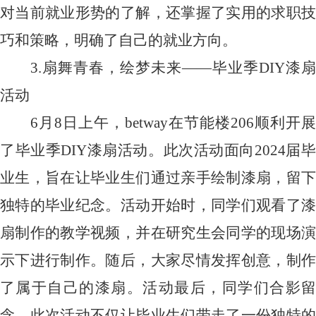
对当前就业形势的了解，还掌握了实用的求职技
巧和策略，明确了自己的就业方向。
3.
扇舞青春，绘梦未来
——毕业季DIY漆扇
活动
6
月
8
日上午，betway在节能楼
206
顺利开展
了毕业季
DIY
漆扇活动。此次活动面向
2024
届
业生，旨在让毕业生们通过亲手绘制漆扇，留下
独特的毕业纪念。活动开始时，同学们观看了漆
扇制作的教学视频，并在研究生会同学的现场演
示下进行制作。随后，大家尽情发挥创意，制作
了属于自己的漆扇。活动最后，同学们合影留
念。此次活动不仅让毕业生们带走了一份独特的