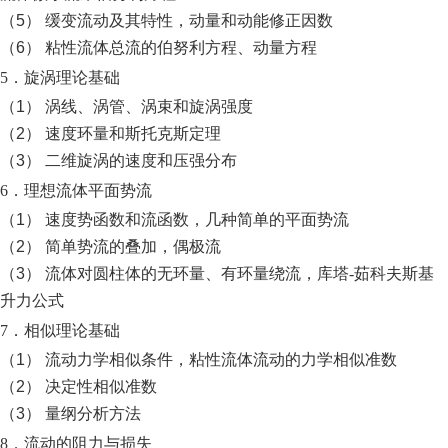
（5）
缓变流动及其特性，动量和动能修正因数
（6）
粘性流体总流的伯努利方程、动量方程
5
．
旋涡理论基础
（1）
涡线、涡管、涡束和旋涡强度
（2）
速度环量和斯托克斯定理
（3）
二维旋涡的速度和压强分布
6
．
理想流体平面势流
（1）
速度势函数和流函数，几种简单的平面势流
（2）
简单势流的叠加，偶极流
（3）
流体对圆柱体的无环量、有环量绕流，库塔
-
茹科夫斯基
升力公式
7
．
相似理论基础
（1）
流动力学相似条件，粘性流体流动的力学相似准数
（2）
决定性相似准数
（3）
量纲分析方法
8
．
流动的阻力与损失