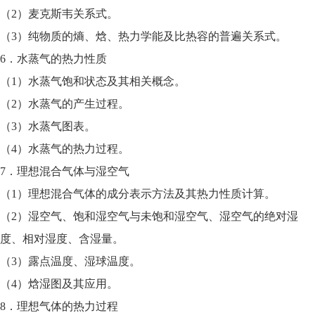
（
2
）麦克斯韦关系式。
（
3
）纯物质的熵、焓、热力学能及比热容的普遍关系式。
6
．水蒸气的热力性质
（
1
）水蒸气饱和状态及其相关概念。
（
2
）水蒸气的产生过程。
（
3
）水蒸气图表。
（
4
）水蒸气的热力过程。
7
．理想混合气体与湿空气
（
1
）理想混合气体的成分表示方法及其热力性质计算。
（
2
）湿空气、饱和湿空气与未饱和湿空气、湿空气的绝对湿
度、相对湿度、含湿量。
（
3
）露点温度、湿球温度。
（
4
）焓湿图及其应用。
8
．理想气体的热力过程