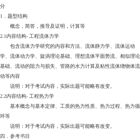
分
1
．题型结构
概念，简答，推导
及证明
，计算等
2.1
内容结构
-
工程流体力学
包含流体力学研究的内容和方法、流体静力学、流体运动
学、流体动力学、旋涡理论基础、理想流体平面势流、相似理论
基础、流动的阻力与损失、管路的水力计算及粘性流体绕物体流
动等内容
说明：对于考试内容，实际出题可能略有改变。
2.2
内容结构
-
工程热力学
基本概念与基本定律、工质的热力性质、热力过程、热力循
环等
说明：对于考试内容，实际出题可能略有改变。
四．参考书目