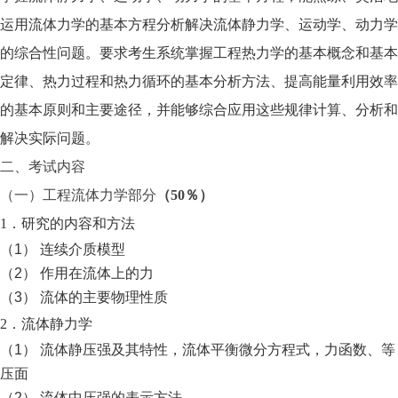
运用流体力学的基本方程分析解决流体静力学、运动学、动力学
的综合性问题。
要求考生系统掌握工程热力学的基本概念和基本
定律、热力过程和热力循环的基本分析方法、提高能量利用效率
的基本原则和主要途径，并能够综合应用这些规律计算、分析和
解决实际问题。
二、考试内容
（一）工程流体力学部分
（
50
％）
1
．
研究的内容和方法
（1）
连续介质模型
（2）
作用在流体上的力
（3）
流体的主要物理性质
2
．
流体静力学
（1）
流体静压强及其特性，流体平衡微分方程式，力函数、等
压面
（2）
流体中压强的表示方法