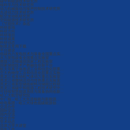
碳中和能源技术研究所
核科学与技术研究所
动力机械振动与噪声控制技术研究所
先进动力技术研究所
航空发动机研究所
空间能源技术研究所
《节能技术》杂志
科研基地
科研方向
科研项目
科研成果
科研动态
制度及常用下载
平台建设
低碳热力发电技术与装备全国重点实...
水力发电设备全国重点实验室
燃煤污染物减排国家工程实验室
国家储能技术产教融合创新平台
航天等离子体推进工业和信息化部重...
空天热物理工业和信息化部重点实验...
黑龙江省发动机气体动力重点实验室
黑龙江省微纳流动与传热重点实验室
黑龙江省新型储能材料与储能过程研...
黑龙江省碳中和能源工程技术研究中...
可持续智慧能源系统与装备协同创新...
哈工大航空研究院
中广核 - 哈工大先进核能与新能源...
哈电集团 - 哈工大绿色低碳能源创...
交流合作
国际交流
国内交流
校企合作
学术动态
流体力学大讲堂
学生工作