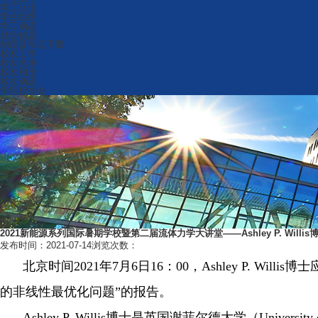
学工队伍
学生组织
学工动态
就业信息
制度及常见下载
校友工作
校友名录
校友相册
校友动态
学院校友会
2021新能源系列国际暑期学校暨第二届流体力学大讲堂——Ashley P. Willis
发布时间：2021-07-14
浏览次数：
北京时间
2021
年
7
月
6
日
16
：
00
，
Ashley P. Willis
博士
的非线性最优化问题”的报告。
Ashley P. Willis
博士是英国谢菲尔德大学（
University 