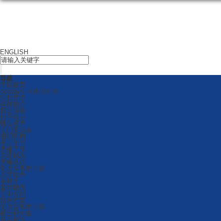
ENGLISH
导航
学院首页
betway中国西汉姆联
院长寄语
学院简介
历史沿革
历任领导
现任领导
专门委员会
组织机构
基层单位
党建工作
党建概况
党建动态
制度及常用下载
人才培养
本科生
基本概况
专业介绍
培养方案
制度及常用下载
硕士研究生
基本概况