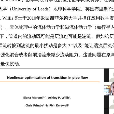
大学（
University of Leeds
）地球科学学院、英国布里斯托
. Willis
博士于
2010
年返回谢菲尔德大学并担任应用数学资
等）、天体物理中的流体动力学和磁流体动力学（如行星
下，管道内的流动既可能是层流也可能是湍流。假如给层
层流转捩到湍流的最小扰动是多大？”以及“能让湍流层流
来强化混合或者削弱湍流来减少流动阻力。这些问题在原
定最优扰动。