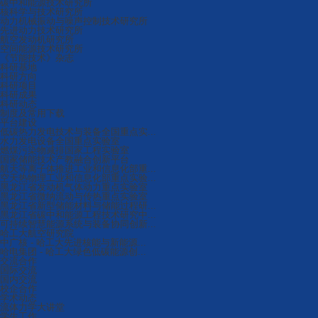
碳中和能源技术研究所
核科学与技术研究所
动力机械振动与噪声控制技术研究所
先进动力技术研究所
航空发动机研究所
空间能源技术研究所
《节能技术》杂志
科研基地
科研方向
科研项目
科研成果
科研动态
制度及常用下载
平台建设
低碳热力发电技术与装备全国重点实...
水力发电设备全国重点实验室
燃煤污染物减排国家工程实验室
国家储能技术产教融合创新平台
航天等离子体推进工业和信息化部重...
空天热物理工业和信息化部重点实验...
黑龙江省发动机气体动力重点实验室
黑龙江省微纳流动与传热重点实验室
黑龙江省新型储能材料与储能过程研...
黑龙江省碳中和能源工程技术研究中...
可持续智慧能源系统与装备协同创新...
哈工大航空研究院
中广核 - 哈工大先进核能与新能源...
哈电集团 - 哈工大绿色低碳能源创...
交流合作
国际交流
国内交流
校企合作
学术动态
流体力学大讲堂
学生工作