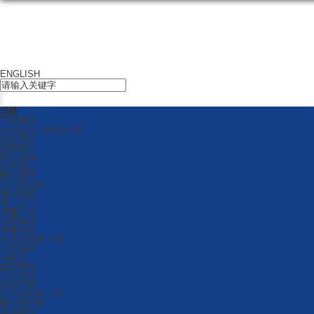
ENGLISH
导航
学院首页
betway中国西汉姆联
院长寄语
学院简介
历史沿革
历任领导
现任领导
专门委员会
组织机构
基层单位
党建工作
党建概况
党建动态
制度及常用下载
人才培养
本科生
基本概况
专业介绍
培养方案
制度及常用下载
硕士研究生
基本概况