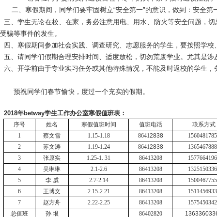
二、
“安全第一”的意识，做到：安全
第
寒假期间，同学们要牢固树立
三、
学生无论在校、在家，务必注意用电、用水、防火等安全问题，
切
受骗等事件的发生。
四、
寒假期间参加社会实践、调查研究、志愿服务的学生，要按照学校
五、
请同学们假期合理安排时间、适度放松，切勿荒废学业。尤其是涉
六、
开学前由于专业实习任务或其他特殊情况，不能及时返校的学生，
预祝同学们春节愉快，度过一个充实的假期。
2018年betway学生工作办公室寒假值班表：
序号
姓名
寒假值班时间
值班电话
联系方式
1
蔡文雪
1.15-1.18
8641
2838
1560481785
2
苏文涛
1.19-1.24
8641
2838
1365467888
3
张原
实
1.25-1. 31
86413208
1577664196
4
吴琳琳
2.1-2.6
86413208
1325150336
5
李 威
2.7-2.14
86413208
1500467755
6
王博文
2.15-2.21
86413208
1511456933
7
赵方舟
2.22-2.25
86413208
1575450342
总值班
孙
垠
86402820
136336033