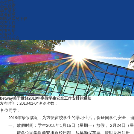
学工队伍
学生组织
学工动态
就业信息
制度及常见下载
校友工作
校友名录
校友相册
校友动态
学院校友会
betway关于做好2018年寒假学生安全工作安排的通知
发布时间：2018-01-04
浏览次数：
各位同学：
8
年寒假临近，为方便留校学生的学习生活，保证同学们安全、愉快
201
一、
2018年1月15日（星期一）放假， 2月24日
放假时间：学生
请各位同学提前安排返校日程，尽早购买车票，按时返校注册。