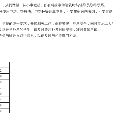
一，从我做起，从小事做起。如有特殊事件请及时与辅导员取得联系。
忌使用电炉、热得快、电热杯等违章电器，不要在宿舍内吸
烟，不要存储
、学院的统一要求，开展相关工作，保持警惕，注意安全，同时展示工大
及到开学补考的学生，请及时关注补考时间安排
，准时
参加考试。
务必与辅导员取得联系，以便及时与相关部门协调。
2
6
9
7
0
4
8
61