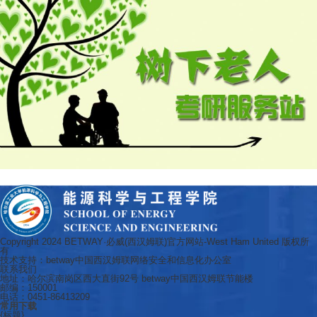
Copyright 2024 BETWAY·必威(西汉姆联)官方网站-West Ham United 版权所
有
技术支持：betway中国西汉姆联网络安全和信息化办公室
联系我们
地址：哈尔滨南岗区西大直街92号 betway中国西汉姆联节能楼
邮编：150001
电话：0451-86413209
常用下载
{标题}