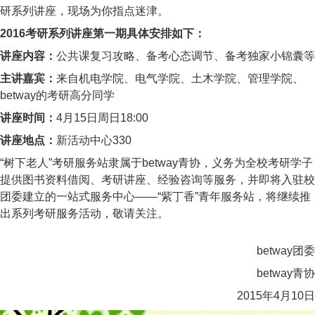
研系列讲座，现场为你指点迷津。
2016
考研系列讲座第一期具体安排如下：
讲座内容：
公共课复习攻略、备考心态调节、备考独家小锦囊等
主讲嘉宾：
来自机电学院、电气学院、土木学院、管理学院、
betway的考研高分同学
讲座时间：
4
月15日周日18:00
讲座地点：
新活动中心330
“树下老人”考研服务站隶属于betway青协，义务为全校考研学子
提供图书资料借阅、考研讲座、经验咨询等服务，并即将入驻校
团委建立的一站式服务中心――“紫丁香”青年服务站，将继续推
出系列考研服务活动，敬请关注。
betway团委
betway青协
2015
年4月10日