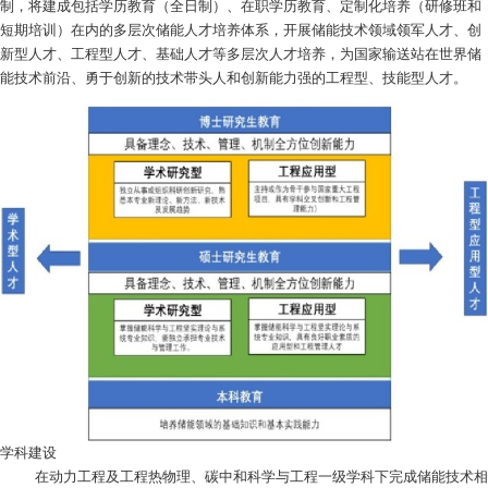
制，将建成包括学历教育（全日制）、在职学历教育、定制化培养（研修班和
短期培训）在内的多层次储能人才培养体系，开展储能技术领域领军人才、创
新型人才、工程型人才、基础人才等多层次人才培养，为国家输送站在世界储
能技术前沿、勇于创新的技术带头人和创新能力强的工程型、技能型人才。
学科建设
在动力工程及工程热物理、碳中和科学与工程一级学科下完成储能技术相