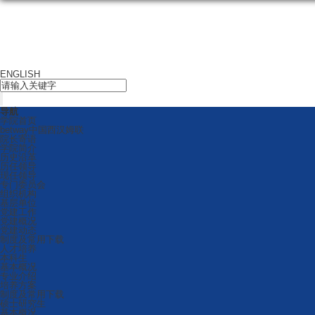
ENGLISH
导航
学院首页
betway中国西汉姆联
院长寄语
学院简介
历史沿革
历任领导
现任领导
专门委员会
组织机构
基层单位
党建工作
党建概况
党建动态
制度及常用下载
人才培养
本科生
基本概况
专业介绍
培养方案
制度及常用下载
硕士研究生
基本概况