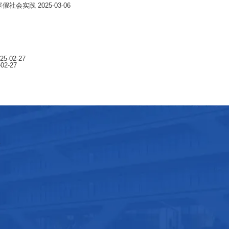
年寒假社会实践
2025-03-06
25-02-27
-02-27
有