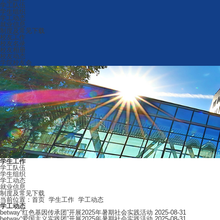
学工队伍
学生组织
学工动态
就业信息
制度及常见下载
校友工作
校友名录
校友相册
校友动态
学院校友会
学生工作
学工队伍
学生组织
学工动态
就业信息
制度及常见下载
当前位置：
首页
学生工作
学工动态
学工动态
betway“红色基因传承团”开展2025年暑期社会实践活动
2025-08-31
betway“爱国主义实践团”开展2025年暑期社会实践活动
2025-08-31